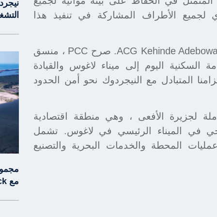
 المتمثل في الحفاظ على بيئة مواتية لجميع
نيجرد
ي لجميع الأطراف المشاركة في تنفيذ هذا
التشغ
المراقب العام للهجرة (CGI) ، ويمثله ACG Kehinde Adebowale Sadiq. صرح PCC ، منسق
ة السكنية اليوم إلى ميناء لاغوس والقيادة
دف والتزامنا المتبادل مع النيجردوك نحو أمن الحدود
ملة لجزيرة الأفعى ، وهي منطقة اقتصادية
يجي في الميناء الرئيسي في لاغوس. تشمل
عمليات المحطة والخدمات البحرية والتصنيع
مع Nigerdock لميناء سنيك آيلاند