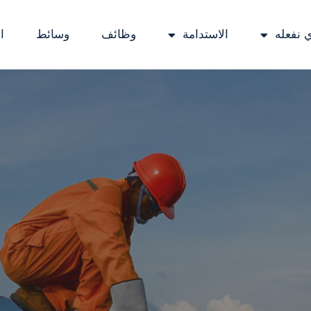
ي نفعله
الاستدامة
وظائف
وسائط
ا